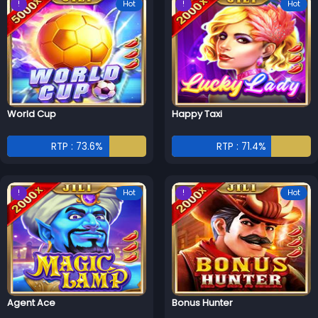
!
Hot
!
Hot
World Cup
Happy Taxi
RTP : 73.6%
RTP : 71.4%
!
Hot
!
Hot
Agent Ace
Bonus Hunter