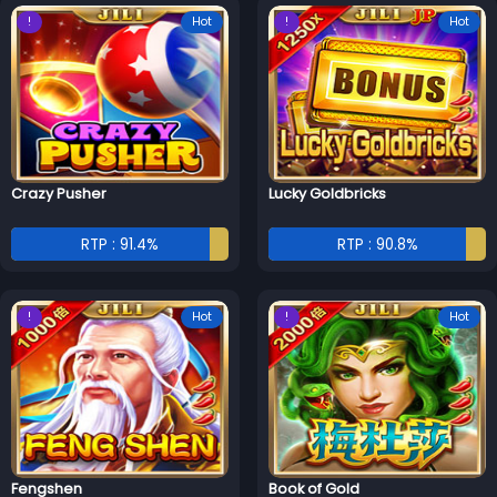
!
Hot
!
Hot
Crazy Pusher
Lucky Goldbricks
RTP : 91.4%
RTP : 90.8%
!
Hot
!
Hot
Fengshen
Book of Gold