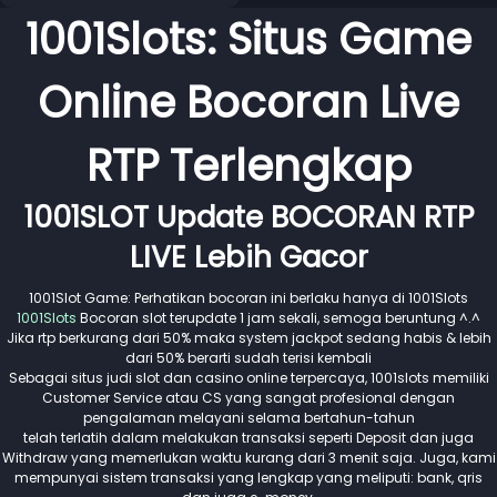
1001Slots: Situs Game
Online Bocoran Live
RTP Terlengkap
1001SLOT Update BOCORAN RTP
LIVE Lebih Gacor
1001Slot Game: Perhatikan bocoran ini berlaku hanya di 1001Slots
1001Slots
Bocoran slot terupdate 1 jam sekali, semoga beruntung ^.^
Jika rtp berkurang dari 50% maka system jackpot sedang habis & lebih
dari 50% berarti sudah terisi kembali
Sebagai situs judi slot dan casino online terpercaya, 1001slots memiliki
Customer Service atau CS yang sangat profesional dengan
pengalaman melayani selama bertahun-tahun
telah terlatih dalam melakukan transaksi seperti Deposit dan juga
Withdraw yang memerlukan waktu kurang dari 3 menit saja. Juga, kami
mempunyai sistem transaksi yang lengkap yang meliputi: bank, qris