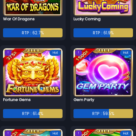
War Of Dragons
Lucky Coming
RTP : 62.7%
RTP : 61.9%
!
Hot
!
Hot
Fortune Gems
Gem Party
RTP : 61.4%
RTP : 59.5%
!
Hot
!
Hot