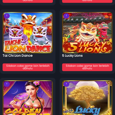
dahulu
dahulu
!
!
Tai Chi Lion Dance
5 Lucky Lions
Silakan coba game lain terlebih
Silakan coba game lain terlebih
dahulu
dahulu
!
!