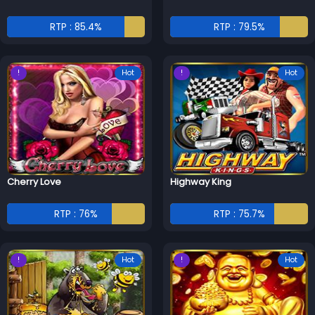
RTP : 85.4%
RTP : 79.5%
!
Hot
!
Hot
Cherry Love
Highway King
RTP : 76%
RTP : 75.7%
!
Hot
!
Hot