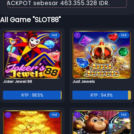
POT sebesar 463.355.328 IDR. Selamat
All Game "SLOT88"
!
Hot
!
Hot
Joker Jewel 88
Just Jewels
RTP : 98.5%
RTP : 94.9%
!
Hot
!
Hot