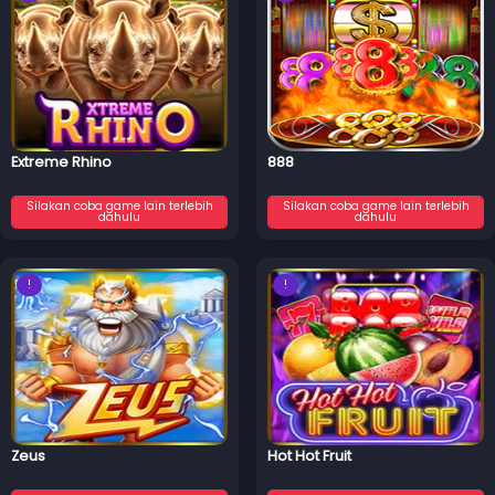
Extreme Rhino
888
Silakan coba game lain terlebih
Silakan coba game lain terlebih
dahulu
dahulu
!
!
Zeus
Hot Hot Fruit