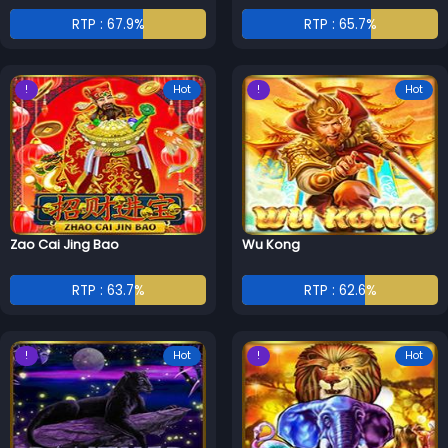
RTP : 67.9%
RTP : 65.7%
!
Hot
!
Hot
Zao Cai Jing Bao
Wu Kong
RTP : 63.7%
RTP : 62.6%
!
Hot
!
Hot