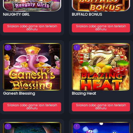
NAUGHTY GIRL
BUFFALO BONUS
Silakan coba game lain terlebih
Silakan coba game lain terlebih
dahulu
dahulu
!
!
Ganesh Blessing
Blazing Heat
Silakan coba game lain terlebih
Silakan coba game lain terlebih
dahulu
dahulu
!
!