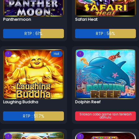
Panthermoon
Safari Heat
RTP : 61%
RTP : 56%
!
Hot
!
Laughing Buddha
Dolphin Reef
Silakan coba game lain terlebih
RTP : 51.7%
dahulu
!
!