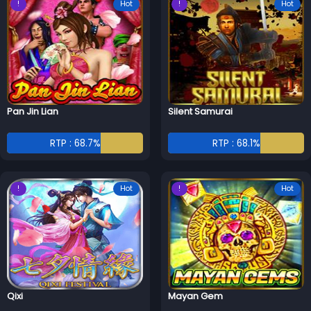
!
Hot
!
Hot
Pan Jin Lian
Silent Samurai
RTP : 68.7%
RTP : 68.1%
!
Hot
!
Hot
Qixi
Mayan Gem